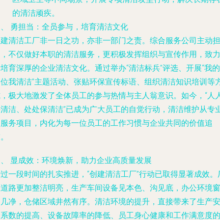
的清洁顽疾。
三、 勇担当：全员参与，培育清洁文化
创建清洁工厂非一日之功，亦非一部门之责。综合服务公司主动
当，不仅做好本职的清洁服务，更积极发挥组织与宣传作用，致
培育深厚的企业清洁文化。通过举办“清洁标兵”评选、开展“我的
岗位我清洁”主题活动、张贴环保宣传标语、组织清洁知识培训等
式，极大地激发了全体员工的参与热情与主人翁意识。如今，“人
讲清洁、处处保清洁”已成为广大员工的自觉行动，清洁维护从专
的服务项目，内化为每一位员工的工作习惯与企业共同的价值追
求。
四、 显成效：环境焕新，助力企业高质量发展
经过一段时间的扎实推进，“创建清洁工厂”行动已取得显著成效。
区道路更加整洁明亮，生产车间设备见本色、沟见底，办公环境
明几净，仓储区域井然有序。清洁环境的提升，直接带来了生产
全系数的提高、设备故障率的降低、员工身心健康和工作满意度