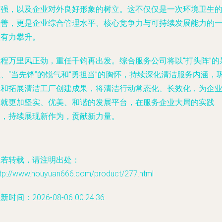
增强，以及企业对外良好形象的树立。这不仅仅是一次环境卫生
改善，更是企业综合管理水平、核心竞争力与可持续发展能力的
次有力攀升。
征程万里风正劲，重任千钧再出发。综合服务公司将以“打头阵”的
、“当先锋”的锐气和“勇担当”的胸怀，持续深化清洁服务内涵，
固和拓展清洁工厂创建成果，将清洁行动常态化、长效化，为企
筑就更加坚实、优美、和谐的发展平台，在服务企业大局的实践
中，持续展现新作为，贡献新力量。
如若转载，请注明出处：
ttp://www.houyuan666.com/product/277.html
新时间：2026-08-06 00:24:36