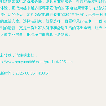
邯郸洁到家家电清洗服务部，以其专业的服务、可靠的品质和贴
的体验，正成为越来越多邯郸家庭信赖的“家电健康管家”。在追求
质生活的今天，定期为家电进行专业“体检”与“沐浴”，已是一种
智的生活态度。选择洁到家，就是选择一份看得见的洁净，一份
得到的清新，更是一份对家人健康和舒适生活的郑重承诺。让专
的人做专业的事，把洁净与健康真正送到家。
如若转载，请注明出处：
ttp://www.houyuan666.com/product/295.html
新时间：2026-08-06 14:08:51