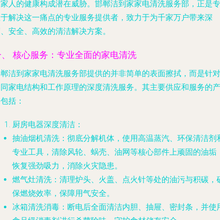
对家人的健康构成潜在威胁。邯郸洁到家家电清洗服务部，正是
注于解决这一痛点的专业服务提供者，致力于为千家万户带来深
度、安全、高效的清洁解决方案。
一、 核心服务：专业全面的家电清洗
邯郸洁到家家电清洗服务部提供的并非简单的表面擦拭，而是针
不同家电结构和工作原理的深度清洗服务。其主要供应和服务的
品包括：
厨房电器深度清洁
：
抽油烟机清洗
：彻底分解机体，使用高温蒸汽、环保清洁剂
专业工具，清除风轮、蜗壳、油网等核心部件上顽固的油垢
恢复强劲吸力，消除火灾隐患。
燃气灶清洗
：清理炉头、火盖、点火针等处的油污与积碳，
保燃烧效率，保障用气安全。
冰箱清洗消毒
：断电后全面清洁内胆、抽屉、密封条，并使